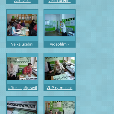
Žákovská
Velká učební
pomůcka pro ZŠ
pomůcka část
melodická
rytmická
s Rytmem se
demonstrační
Sněhurkou
A1– hmatnice
Velká učební
Videofilm -
pomůcka část
rytmus čtvrťová
rytmická
s tečkou a osmin
žákovská A2
rytmický 2 hlas
Učitel si připravil
VUP rytmus se
sluchový diktát s
zásobníkem
„překrývací“
rytmických
půlovou notou
překrývacích
hodnot