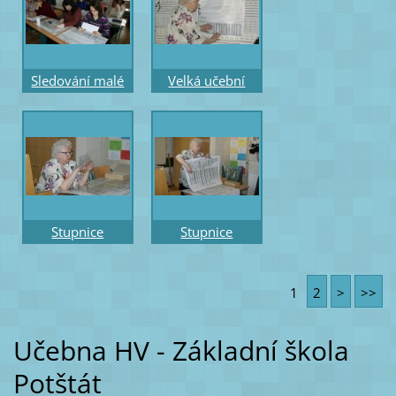
a akordy
Hrobařová
Sledování malé
Velká učební
šablony pro -
pomůcka část -
stupnici a akord
melodická –
na klávesnici
posuvné
intervaly
Stupnice
Stupnice
stejnojmenné a
dur,moll,církevní
paralelní –
stejnojmenné a
1
2
>
>>
průsvitná
paralelní s
posuvná šablona
akordy
Učebna HV - Základní škola
Potštát