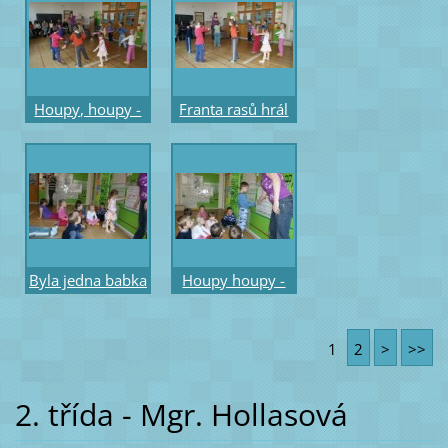
Houpy, houpy -
Franta rasů hrál
pohybové
na basu -
vyjádření říkadla
pohybové
vyjádření říkadla
Byla jedna babka
Houpy houpy -
- rytmický hmat
rytmický hmat
1
2
>
>>
2. třída - Mgr. Hollasová