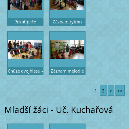
Pekař peče
Záznam rytmu
housky - gesto
písně - chůze
pro 6. stupeň -
učitele a výměna
žáci a účastníci
not mezi řadami
Chůze dvojhlasu -
Záznam melodie
rytmus písně a
písně -
negativu- chůze
magnetické noty
1
2
>
>>
účastnic
na stupňové
osnově
Mladší žáci - Uč. Kuchařová