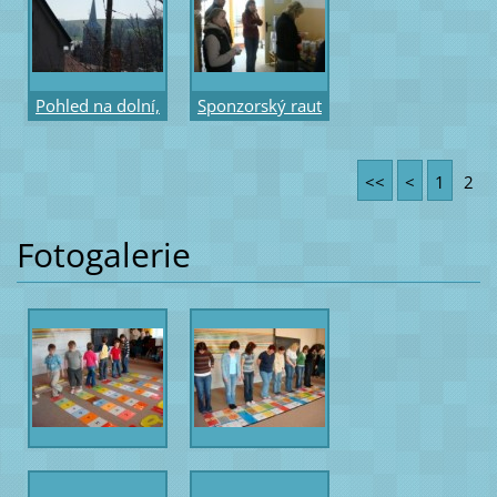
Krškové
Pohled na dolní,
Sponzorský raut
farní kostel od
ing.Klasové,
domu IK
managerky z
<<
<
1
2
Tondachu
Fotogalerie