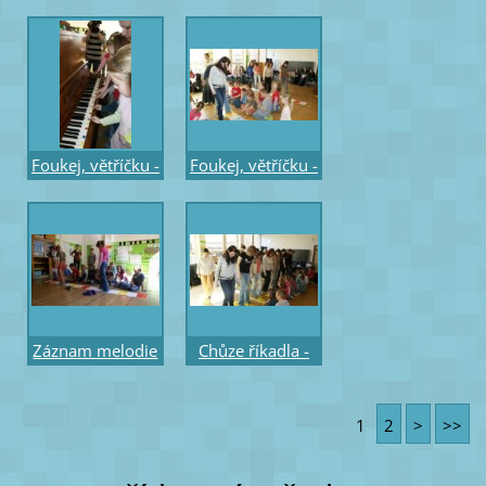
Foukej, větříčku -
Foukej, větříčku -
chůze - melodie
chůze - melodie
na 2 osnovách
na 2 osnovách –
pro chůzi – žáci
účastníci
Záznam melodie
Chůze říkadla -
písně -
na barevných
magnetické noty
stupních pro
1
2
>
>>
na linkové
chůzi - žáci
osnově