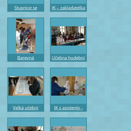
Stupnice se
IK – zakladatelka
Sněhurkou -
a emeritní -
chůze po
řed.ZUŠ s
barevných
asistentkou
stupních
Mgr.Hrobařovou
Barevná
Učebna hudební
pomůcka a
nauky - účastníci
záznam - říkadla
a hra na
barevnou
zvonkohru
Velká učební
IK s asistenty -
pomůcka část -
studujícím -
melodická –
konzervatoř
posuvné stupnice
M.Pazlar a Mgr.