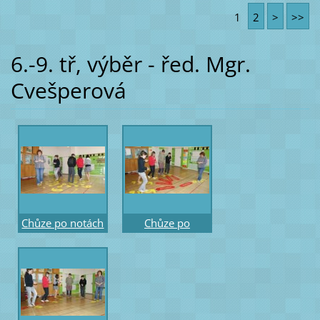
stupňové osnově
barevných
1
2
>
>>
kolečky
stupních a
hodnotách not
6.-9. tř, výběr - řed. Mgr.
Cvešperová
Chůze po notách
Chůze po
- po kruhu –
ostinátním rytmu
rytmický vícehlas
- tleskání a
rytmické slabiky
nebo píseň