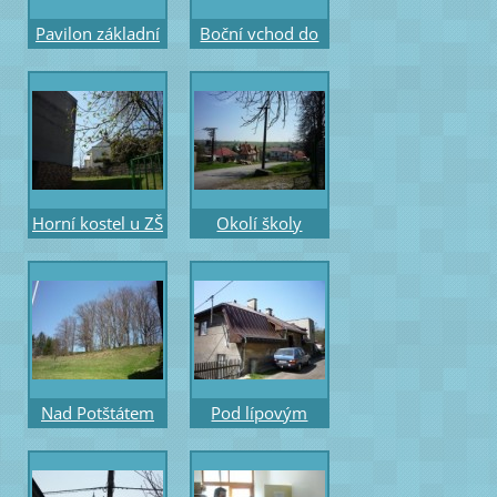
Pavilon základní
Boční vchod do
školy
ZŠ
Horní kostel u ZŠ
Okolí školy
Nad Potštátem
Pod lípovým
lípový háj
hájem dům
autorky Ireny