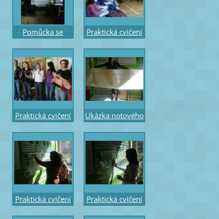
Pomůcka se
Praktická cvičení
sledem motivů
gesto pro
intonačních od
1.stupeň
m3 po stupnice a
solmizace
akordy
Praktická cvičení
Ukázka notového
- hra na tělo
záznamu pro
gesto pro 5.
pěvecký sbor –
stupeň
Beethoven - část
Praktická cvičení
Praktická cvičení
- práce
- práce s