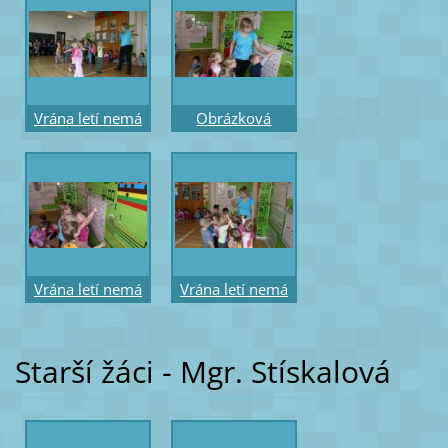
Vrána letí nemá
Obrázková
děti - pohybové
notace říkadla -
vyjádření říkadla
rytmický hmat
Vrána letí nemá
Vrána letí nemá
děti - rytmický
děti - vyjádření
hmat
říkadla gestem
Starší žáci - Mgr. Stískalová