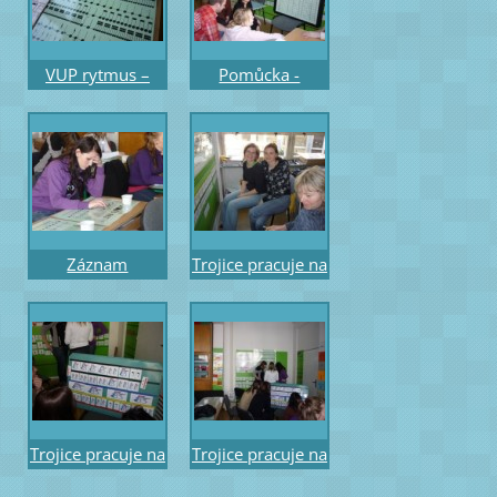
VUP rytmus –
Pomůcka -
ukázka změn na
Ostinátní rytmy
triolové řadě
celý, třídobý a
šestnáctinový
dvoudobý takt 12
útvarem
obměn
Záznam
Trojice pracuje na
sluchového
úkolu tvůrčí
diktátu nebo
práce –
písně kolečky
obrázkové téma
místo not na
Petrklíč
osnově
Trojice pracuje na
Trojice pracuje na
úkolu tvůrčí
úkolu tvůrčí