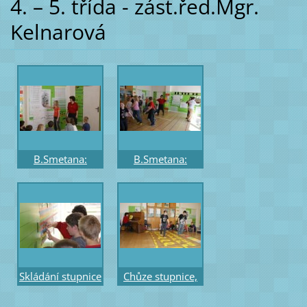
4. – 5. třída - zást.řed.Mgr.
Kelnarová
B.Smetana:
B.Smetana:
Vltava - poslech a
Vltava - poslech a
sledování
pohybové
průběhu na
ztvárnění
obrázku
Skládání stupnice
Chůze stupnice,
- na barevné
akord - na