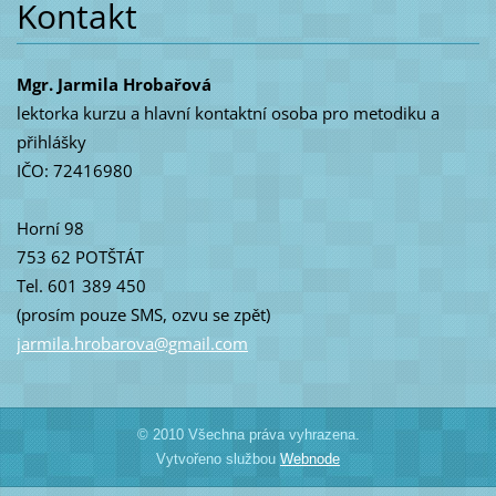
Kontakt
Mgr. Jarmila Hrobařová
lektorka kurzu a hlavní kontaktní osoba pro metodiku a
přihlášky
IČO: 72416980
Horní 98
753 62 POTŠTÁT
Tel. 601 389 450
(prosím pouze SMS, ozvu se zpět)
jarmila.
hrobarov
a@gmail.
com
© 2010 Všechna práva vyhrazena.
Vytvořeno službou
Webnode