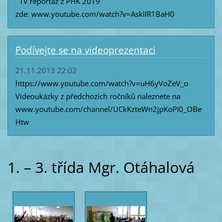
TV reportáž z PHK 2019
zde: www.youtube.com/watch?v=AskIIR1BaH0
Podívejte se na videoprezentaci
21.11.2013 22:02
https://www.youtube.com/watch?v=uH6yVoZeV_o
Videoukázky z předchozích ročníků naleznete na
www.youtube.com/channel/UCkKzteWn2jpKoPI0_OBe
Htw
1. – 3. třída Mgr. Otáhalová