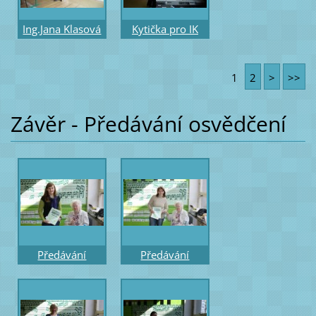
Ing.Jana Klasová
Kytička pro IK
žákyně IK od 5 let
a sponzor s dárky
1
2
>
>>
od Tondachu
Závěr - Předávání osvědčení
Předávání
Předávání
osvědčení účasti
osvědčení účasti
opravňující k
opravňující k
výuce s
výuce s