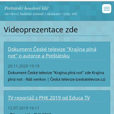
Potštátský houslový klíč
zácvikový hudební seminář s ukázkami výuky dětí
Videoprezentace zde
Dokument České televize "Krajina plná
not" o autorce a Potštátsku
20.11.2020 19:19
Dokument České televize "Krajina plná not" zde Krajina
plná not - Náš venkov | Česká televize (ceskatelevize.cz)
TV reportáž z PHK 2019 od Educa TV
12.07.2019 16:11