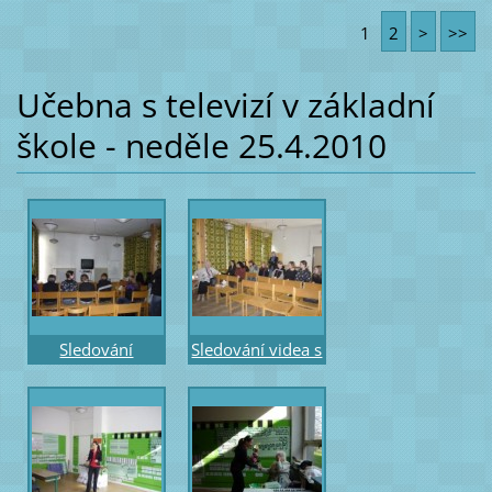
práce –
práce –
1
2
>
>>
obrázkové téma
obrázkové téma
Sněhulák
Morava
Učebna s televizí v základní
škole - neděle 25.4.2010
Sledování
Sledování videa s
videoukázky
výkladem Ireny
výuky IK v roce
Krškové
1992 na výstavu
Praha