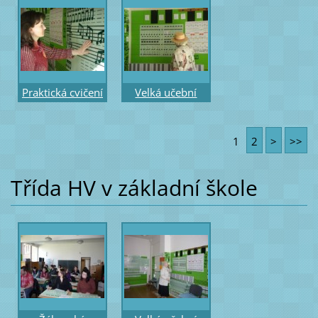
s magnetickými
magnetickými
notami
notami
Praktická cvičení
Velká učební
- práce s
pomůcka část
magnetickými
rytmická –
1
2
>
>>
notami
přiložení
překrývacích not
Třída HV v základní škole