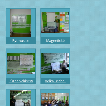
Rytmus se
Magnetické
Sněhurkou a noty
tabule zelené s
pro tvůrčí práci -
pomůckami a
písně o Moravě
barevnými stupni
aj.
Různé velikosti
Velká učební
pomůcek -
pomůcky -
Obrázkový
magnetická
hudební slabikář
příloha a
– 1.list m3
magnetické noty