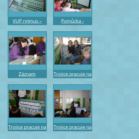
VUP rytmus –
Pomůcka -
ukázka změn na
Ostinátní rytmy
triolové řadě
celý, třídobý a
šestnáctinový
dvoudobý takt 12
útvarem
obměn
Záznam
Trojice pracuje na
sluchového
úkolu tvůrčí
diktátu nebo
práce –
písně kolečky
obrázkové téma
místo not na
Petrklíč
osnově
Trojice pracuje na
Trojice pracuje na
úkolu tvůrčí
úkolu tvůrčí