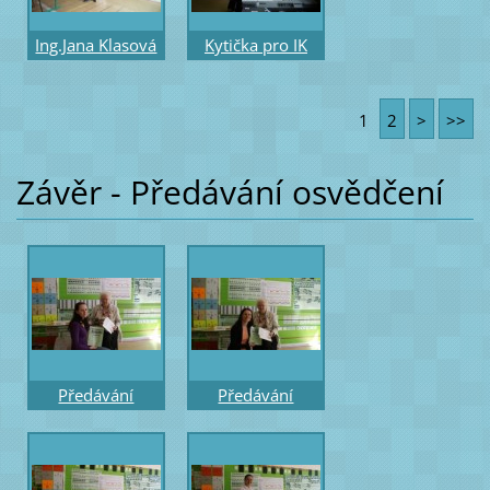
Ing.Jana Klasová
Kytička pro IK
žákyně IK od 5 let
a sponzor s dárky
1
2
>
>>
od Tondachu
Závěr - Předávání osvědčení
Předávání
Předávání
osvědčení účasti
osvědčení účasti
opravňující k
opravňující k
výuce s
výuce s