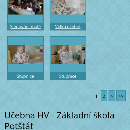
a akordy
Hrobařová
Sledování malé
Velká učební
šablony pro -
pomůcka část -
stupnici a akord
melodická –
na klávesnici
posuvné
intervaly
Stupnice
Stupnice
stejnojmenné a
dur,moll,církevní
paralelní –
stejnojmenné a
1
2
>
>>
průsvitná
paralelní s
posuvná šablona
akordy
Učebna HV - Základní škola
Potštát