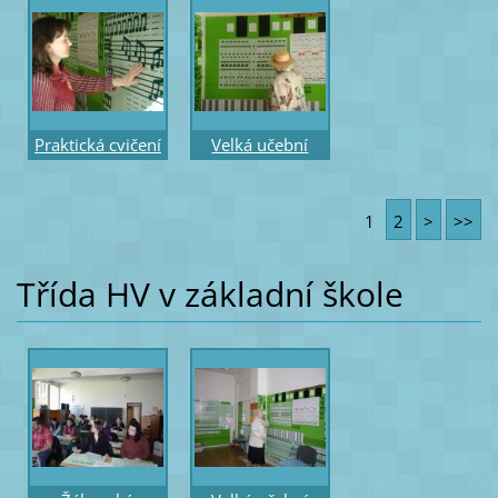
s magnetickými
magnetickými
notami
notami
Praktická cvičení
Velká učební
- práce s
pomůcka část
magnetickými
rytmická –
1
2
>
>>
notami
přiložení
překrývacích not
Třída HV v základní škole