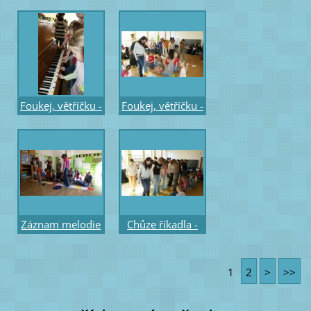
Foukej, větříčku -
Foukej, větříčku -
chůze - melodie
chůze - melodie
na 2 osnovách
na 2 osnovách –
pro chůzi – žáci
účastníci
Záznam melodie
Chůze říkadla -
písně -
na barevných
magnetické noty
stupních pro
1
2
>
>>
na linkové
chůzi - žáci
osnově