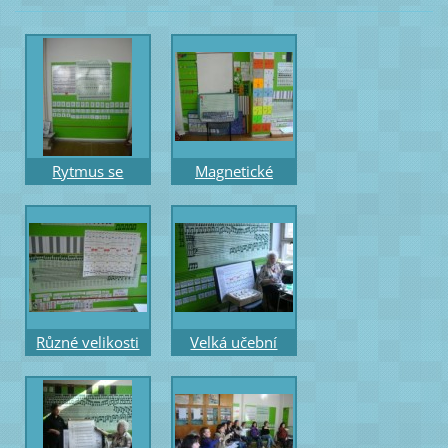
Rytmus se
Magnetické
Sněhurkou a noty
tabule zelené s
pro tvůrčí práci -
pomůckami a
písně o Moravě
barevnými stupni
aj.
Různé velikosti
Velká učební
pomůcek -
pomůcky -
Obrázkový
magnetická
hudební slabikář
příloha a
– 1.list m3
magnetické noty