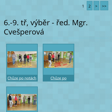
stupňové osnově
barevných
1
2
>
>>
kolečky
stupních a
hodnotách not
6.-9. tř, výběr - řed. Mgr.
Cvešperová
Chůze po notách
Chůze po
- po kruhu –
ostinátním rytmu
rytmický vícehlas
- tleskání a
rytmické slabiky
nebo píseň