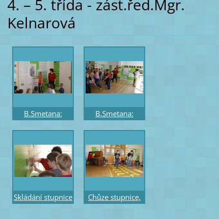
4. – 5. třída - zást.řed.Mgr.
Kelnarová
B.Smetana:
B.Smetana:
Vltava - poslech a
Vltava - poslech a
sledování
pohybové
průběhu na
ztvárnění
obrázku
Skládání stupnice
Chůze stupnice,
- na barevné
akord - na