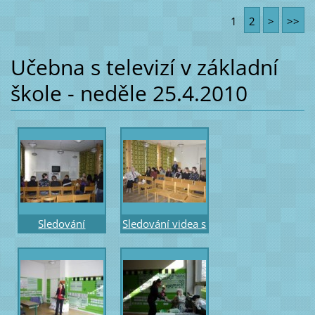
práce –
práce –
1
2
>
>>
obrázkové téma
obrázkové téma
Sněhulák
Morava
Učebna s televizí v základní
škole - neděle 25.4.2010
Sledování
Sledování videa s
videoukázky
výkladem Ireny
výuky IK v roce
Krškové
1992 na výstavu
Praha