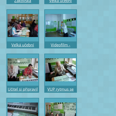
Žákovská
Velká učební
pomůcka pro ZŠ
pomůcka část
melodická
rytmická
s Rytmem se
demonstrační
Sněhurkou
A1– hmatnice
Velká učební
Videofilm -
pomůcka část
rytmus čtvrťová
rytmická
s tečkou a osmin
žákovská A2
rytmický 2 hlas
Učitel si připravil
VUP rytmus se
sluchový diktát s
zásobníkem
„překrývací“
rytmických
půlovou notou
překrývacích
hodnot