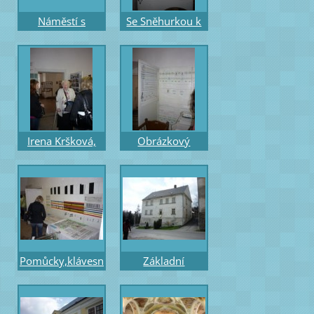
Náměstí s
Se Sněhurkou k
hodinovou věží a
hudbě - expozice
morovým
učebních
sloupem
pomůcek IK
Irena Kršková,
Obrázkový
medailistka
rytmus - změna s
J.A.Komenského
pomlkami
představuje
expozici
Pomůcky,klávesn
Základní
ice,osnovy,
umělecká škola
magnetické noty
typ triviální školy