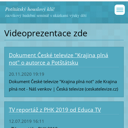
Potštátský houslový klíč
zácvikový hudební seminář s ukázkami výuky dětí
Videoprezentace zde
Dokument České televize "Krajina plná
not" o autorce a Potštátsku
20.11.2020 19:19
Dokument České televize "Krajina plná not" zde Krajina
plná not - Náš venkov | Česká televize (ceskatelevize.cz)
TV reportáž z PHK 2019 od Educa TV
12.07.2019 16:11