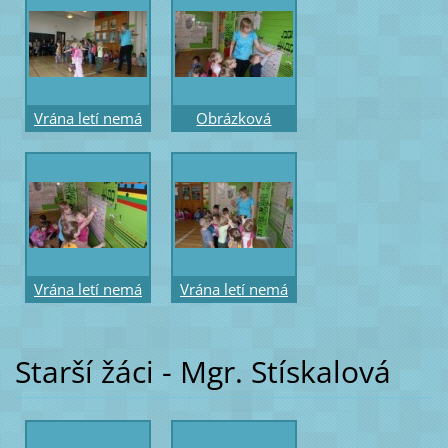
Vrána letí nemá
Obrázková
děti - pohybové
notace říkadla -
vyjádření říkadla
rytmický hmat
Vrána letí nemá
Vrána letí nemá
děti - rytmický
děti - vyjádření
hmat
říkadla gestem
Starší žáci - Mgr. Stískalová