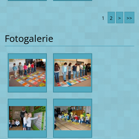
na Potštát
1
2
>
>>
Fotogalerie