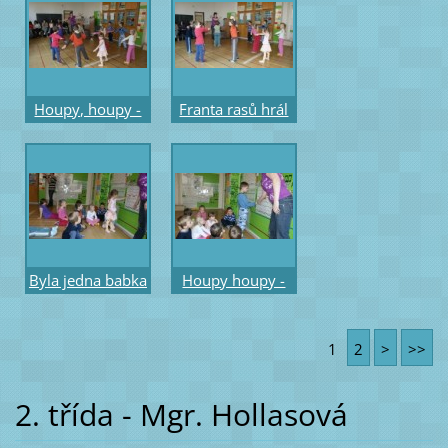
Houpy, houpy -
Franta rasů hrál
pohybové
na basu -
vyjádření říkadla
pohybové
vyjádření říkadla
Byla jedna babka
Houpy houpy -
- rytmický hmat
rytmický hmat
1
2
>
>>
2. třída - Mgr. Hollasová