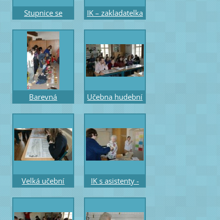
Stupnice se
IK – zakladatelka
Sněhurkou -
a emeritní -
chůze po
řed.ZUŠ s
barevných
asistentkou
stupních
Mgr.Hrobařovou
Barevná
Učebna hudební
pomůcka a
nauky - účastníci
záznam - říkadla
a hra na
barevnou
zvonkohru
Velká učební
IK s asistenty -
pomůcka část -
studujícím -
melodická –
konzervatoř
posuvné stupnice
M.Pazlar a Mgr.