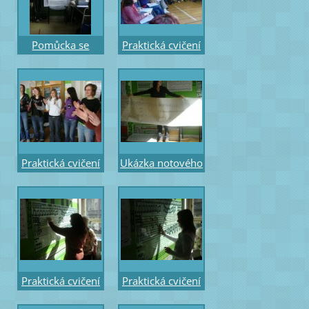
Pomůcka se
Praktická cvičení
sledem motivů
gesto pro
intonačních od
1.stupeň
m3 po stupnice a
solmizace
akordy
Praktická cvičení
Ukázka notového
- hra na tělo
záznamu pro
gesto pro 5.
pěvecký sbor –
stupeň
Beethoven - část
Praktická cvičení
Praktická cvičení
- práce
- práce s