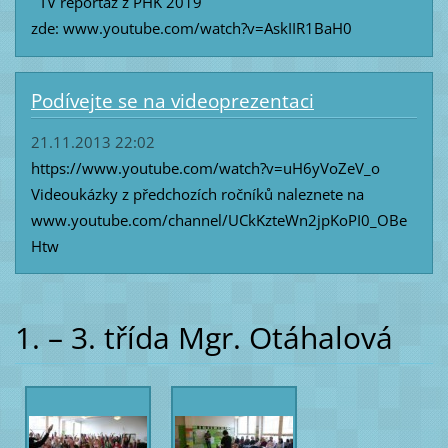
TV reportáž z PHK 2019
zde: www.youtube.com/watch?v=AskIIR1BaH0
Podívejte se na videoprezentaci
21.11.2013 22:02
https://www.youtube.com/watch?v=uH6yVoZeV_o
Videoukázky z předchozích ročníků naleznete na
www.youtube.com/channel/UCkKzteWn2jpKoPI0_OBe
Htw
1. – 3. třída Mgr. Otáhalová