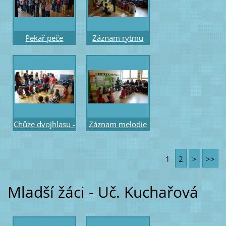
Pekař peče
Záznam rytmu
housky - gesto
písně - chůze
pro 6. stupeň -
učitele a výměna
žáci a účastníci
not mezi řadami
Chůze dvojhlasu -
Záznam melodie
rytmus písně a
písně -
negativu- chůze
magnetické noty
1
2
>
>>
účastnic
na stupňové
osnově
Mladší žáci - Uč. Kuchařová