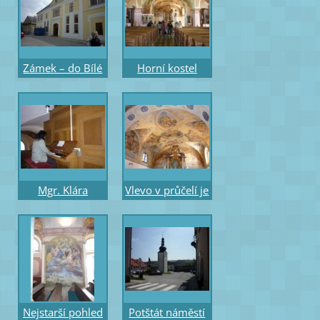
– různé velikosti
– zachráněna IK
Zámek – do Bílé
Horní kostel
Hory česká
Nanebevzetí
šlechta, pak cizí,
Panny Marie
dnes Městský
s barokními
úřad
freskami
Mgr. Klára
Vlevo v průčelí je
Kolajová zahrála
PhDr.Ivan Krška
na památeční
archivář a
varhany
ochránce
památek
Nejstarší pohled
Potštát náměstí