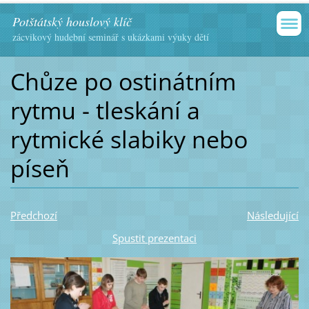
Potštátský houslový klíč
zácvikový hudební seminář s ukázkami výuky dětí
Chůze po ostinátním
rytmu - tleskání a
rytmické slabiky nebo
píseň
Předchozí
Následující
Spustit prezentaci