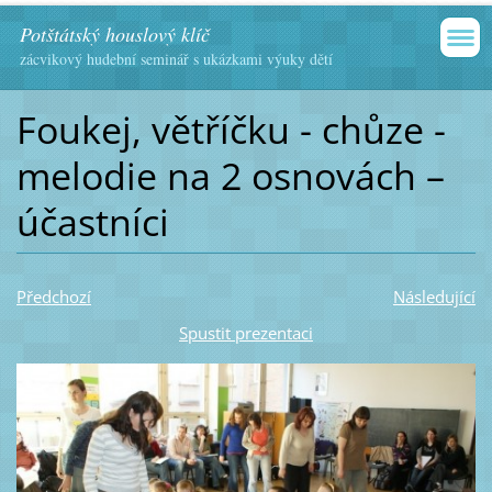
Potštátský houslový klíč
zácvikový hudební seminář s ukázkami výuky dětí
Foukej, větříčku - chůze -
melodie na 2 osnovách –
účastníci
Předchozí
Následující
Spustit prezentaci