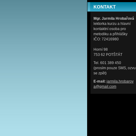
KONTAKT
Mgr. Jarmila Hrobařová
lektorka kurzu a hlavní
kontaktní osoba pro
metodiku a přihlášky
IČO: 72416980
Horní 98
753 62 POTŠTÁT
Tel. 601 389 450
(prosím pouze SMS, ozvu
se zpět)
E-mail:
jarmila.
hrobarov
a@gmail.
com