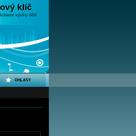
ový klíč
ázkami výuky dětí
OHLASY