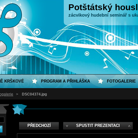
Potštátský housl
zácvikový hudební seminář s uk
NĚ KRŠKOVÉ
PROGRAM A PŘIHLÁŠKA
FOTOGALERIE
ogalerie
>
DSC04374.jpg
PŘEDCHOZÍ
SPUSTIT PREZENTACI