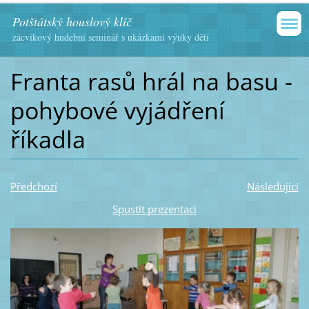
Potštátský houslový klíč
zácvikový hudební seminář s ukázkami výuky dětí
Franta rasů hrál na basu -
pohybové vyjádření
říkadla
Předchozí
Následující
Spustit prezentaci